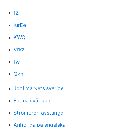
fZ
IurEe
KWQ
Vrkz
fw
Qkn
Jool markets sverige
Fetma i världen
Strömbron avstängd
Anhoriga pa engelska